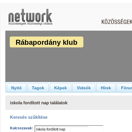
Rábapordány klub
Nyitó
Tagok
Képek
Videók
Hírek
Fóru
iskola fordított nap találatok
Keresés szűkítése
Kulcsszavak: