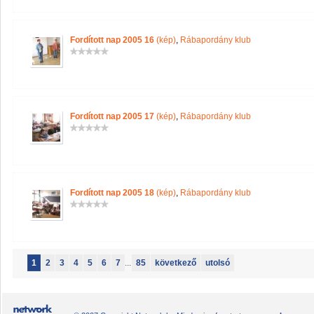
Fordított nap 2005 16
(kép)
,
Rábapordány klub
Fordított nap 2005 17
(kép)
,
Rábapordány klub
Fordított nap 2005 18
(kép)
,
Rábapordány klub
1
2
3
4
5
6
7
...
85
következő
utolsó