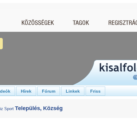
ideók
Hírek
Fórum
Linkek
Friss
Település, Község
öz
Sport