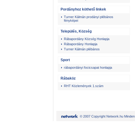
Pordányhoz köthető linkek
Turner Kálmán prodányi plébános
fényképei
Település, Község
Rábapordány Község Honlapja
Rábapordány Honlapja
Turner Kálmán plébános
Sport
rábapordányi focicsapat honlapja
Rábaköz
RHT Közlemények 1.szám
© 2007 Copyright Network.hu Minden j