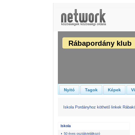
Rábapordány klub
Nyitó
Tagok
Képek
V
Iskola
Pordányhoz köthető linkek
Rábak
Iskola
50 éves osztálytelálkozó