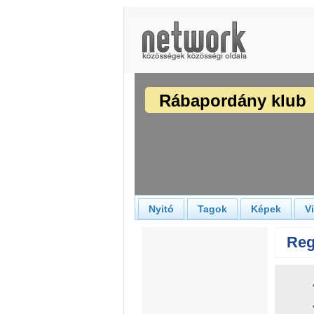
Rábapordány klub
Nyitó
Tagok
Képek
V
Reg