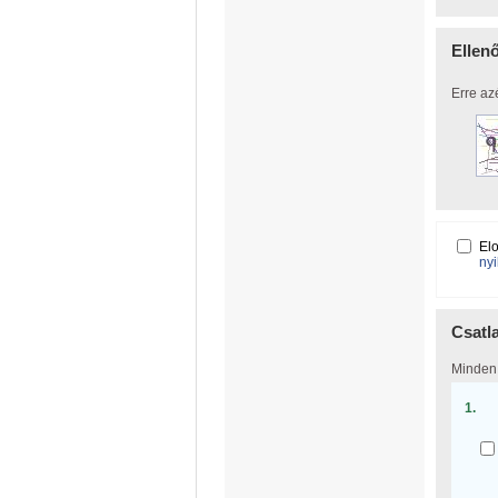
Ellen
Erre az
El
nyi
Csatl
Minden 
1.