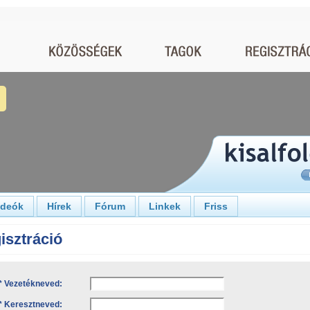
ideók
Hírek
Fórum
Linkek
Friss
isztráció
* Vezetékneved:
* Keresztneved: