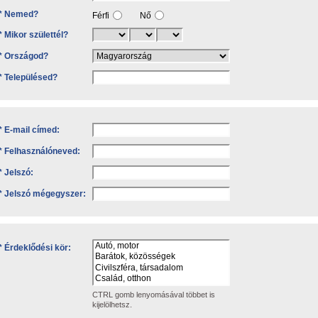
* Nemed?
Férfi
Nő
* Mikor születtél?
* Országod?
* Településed?
* E-mail címed:
* Felhasználóneved:
* Jelszó:
* Jelszó mégegyszer:
* Érdeklődési kör:
CTRL gomb lenyomásával többet is
kijelölhetsz.