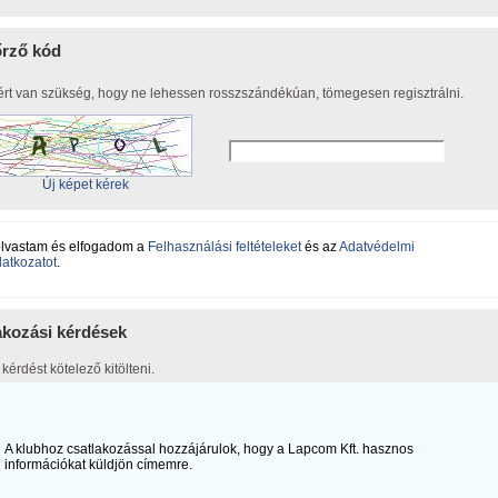
őrző kód
ért van szükség, hogy ne lehessen rosszszándékúan, tömegesen regisztrálni.
Új képet kérek
olvastam és elfogadom a
Felhasználási feltételeket
és az
Adatvédelmi
latkozatot
.
akozási kérdések
kérdést kötelező kitölteni.
A klubhoz csatlakozással hozzájárulok, hogy a Lapcom Kft. hasznos
információkat küldjön címemre.