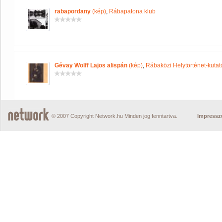
rabapordany
(kép)
,
Rábapatona klub
Gévay Wolff Lajos alispán
(kép)
,
Rábaközi Helytörténet-kutat
© 2007 Copyright Network.hu Minden jog fenntartva.
Impress