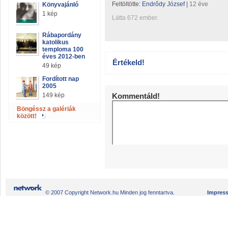
Feltöltötte:
Endrődy József
|
12 éve
Könyvajánló
1 kép
Látta 672 ember.
Rábapordány
katolikus
temploma 100
éves 2012-ben
Értékeld!
49 kép
Fordított nap
2005
149 kép
Kommentáld!
Böngéssz a galériák
között!
© 2007 Copyright Network.hu Minden jog fenntartva.
Impres