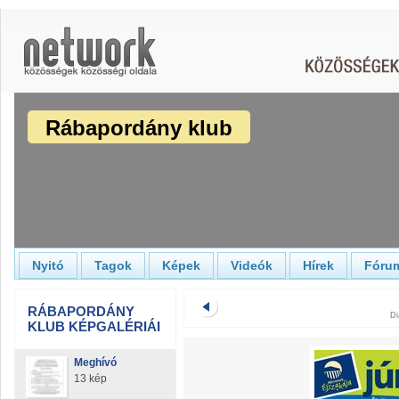
Rábapordány klub
Nyitó
Tagok
Képek
Videók
Hírek
Fóru
RÁBAPORDÁNY
Di
KLUB KÉPGALÉRIÁI
Meghívó
13 kép